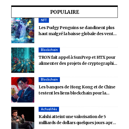
POPULAIRE
NFT
Les Pudgy Penguins se dandinent plus
haut malgré la baisse globale des ventes
de NFT
Blockchain
TRON fait appel à SunPrep et HTX pour
alimenter des projets de cryptographie
de nouvelle génération
Blockchain
Les banques de Hong Kong et de Chine
testent les liens blockchain pour la
vérification du crédit
Actualités
Kalshi atteint une valorisation de 5
milliards de dollars quelques jours après
que son rival Polymarket ait obtenu un