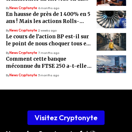
deuxième revenu de 39 000 £
By
News Cryptonyte
6 months ago
En hausse de près de 1 400% en 5
ans ! Mais les actions Rolls-
Royce sont-elles encore
By
News Cryptonyte
2 weeks ago
secrètement sous-évaluées ?
Le cours de l’action BP est-il sur
le point de nous choquer tous en
2026 ?
By
News Cryptonyte
7 months ago
Comment cette banque
méconnue du FTSE 250 a-t-elle
connu une croissance 7 fois plus
By
News Cryptonyte
3 months ago
rapide que le FTSE 100 depuis
2021 ?
Visitez Cryptonyte