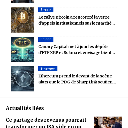
soutien de 2 milliards de dollars du NYSE
Bitcoin
à 8 milliards de dollars
Le rallye Bitcoin a rencontré la vente
d’appels institutionnels sur le marché
des options – Détails
Solana
Canary Capital met à jour les dépôts
d’ETF XRP et Solana et envisage bientôt
l’approbation de la SEC
Ethereum
Ethereum prend le devant de la scène
alors que le PDG de SharpLink soutient
l’ETH pour la domination du Trésor sur
Bitcoin
Actualités liées
Ce partage des revenus pourrait
transformer un ISA vide en un