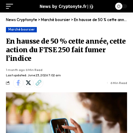
News Cryptonyte
>
Marché boursier
>
En hausse de 50 % cette année, cette action du FTSE 250 fait fumer l’indice
Marché boursier
En hausse de 50 % cette année, cette
action du FTSE 250 fait fumer
l’indice
1 month ago
6 Min Read
Last updated: June 23, 2026 7:02 am
6 Min Read