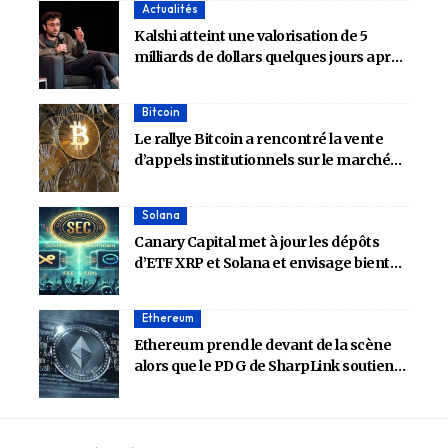
Actualités
Kalshi atteint une valorisation de 5
milliards de dollars quelques jours après
que son rival Polymarket ait obtenu un
soutien de 2 milliards de dollars du NYSE
Bitcoin
à 8 milliards de dollars
Le rallye Bitcoin a rencontré la vente
d’appels institutionnels sur le marché
des options – Détails
Solana
Canary Capital met à jour les dépôts
d’ETF XRP et Solana et envisage bientôt
l’approbation de la SEC
Ethereum
Ethereum prend le devant de la scène
alors que le PDG de SharpLink soutient
l’ETH pour la domination du Trésor sur
Bitcoin