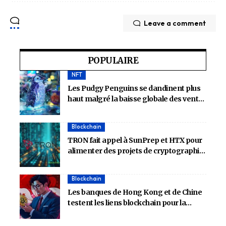
Leave a comment
POPULAIRE
NFT
Les Pudgy Penguins se dandinent plus
haut malgré la baisse globale des ventes
de NFT
Blockchain
TRON fait appel à SunPrep et HTX pour
alimenter des projets de cryptographie
de nouvelle génération
Blockchain
Les banques de Hong Kong et de Chine
testent les liens blockchain pour la
vérification du crédit