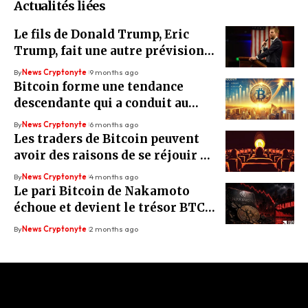
Actualités liées
Le fils de Donald Trump, Eric
Trump, fait une autre prévision
du prix du Bitcoin – « Un actif de
By
News Cryptonyte
9 months ago
classe mondiale »
Bitcoin forme une tendance
descendante qui a conduit au
creux du marché baissier de 2018
By
News Cryptonyte
6 months ago
Les traders de Bitcoin peuvent
avoir des raisons de se réjouir –
Même si les réserves de BTC
By
News Cryptonyte
4 months ago
tombent à 2,683 millions
Le pari Bitcoin de Nakamoto
échoue et devient le trésor BTC
le moins performant avec 35%
By
News Cryptonyte
2 months ago
de pertes