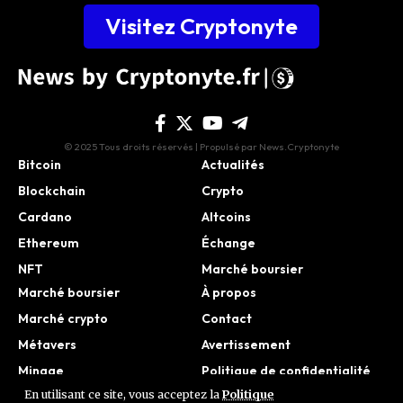
Visitez Cryptonyte
© 2025 Tous droits réservés | Propulsé par News.Cryptonyte
Bitcoin
Actualités
Blockchain
Crypto
Cardano
Altcoins
Ethereum
Échange
NFT
Marché boursier
Marché boursier
À propos
Marché crypto
Contact
Métavers
Avertissement
Minage
Politique de confidentialité
En utilisant ce site, vous acceptez la
Politique
Réglementation
Conditions d’utilisation