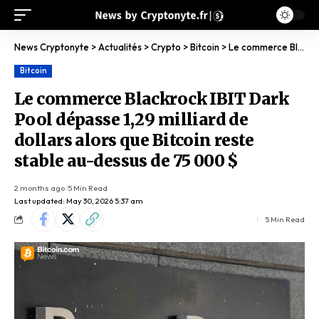
News Cryptonyte
>
Actualités
>
Crypto
>
Bitcoin
>
Le commerce Blackrock IBIT Dark Pool dépasse 1,29 milliard de dollars alors que Bitcoin reste stable au-dessus de 75 000 $
Bitcoin
Le commerce Blackrock IBIT Dark
Pool dépasse 1,29 milliard de
dollars alors que Bitcoin reste
stable au-dessus de 75 000 $
2 months ago
5 Min Read
Last updated: May 30, 2026 5:37 am
5 Min Read