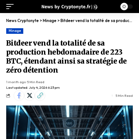
News Cryptonyte
>
Minage
>
Bitdeer vend la totalité de sa production hebdomadaire de 223 BTC, étendant ainsi sa stratégie de zéro détention
Minage
Bitdeer vend la totalité de sa
production hebdomadaire de 223
BTC, étendant ainsi sa stratégie de
zéro détention
1 month ago
5 Min Read
Last updated: July 4, 2026 6:23 pm
5 Min Read