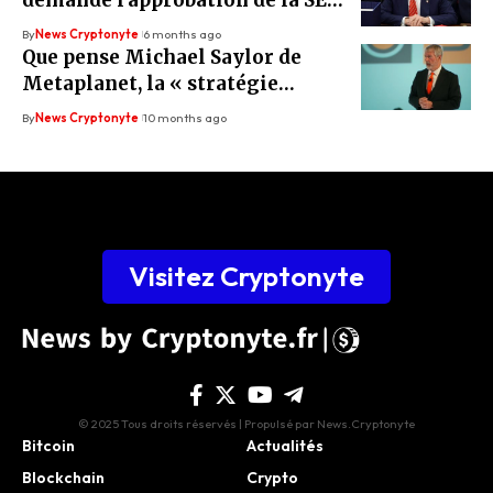
demande l’approbation de la SEC
pour deux ETF cryptographiques
By
News Cryptonyte
6 months ago
Que pense Michael Saylor de
Metaplanet, la « stratégie
japonaise » ?
By
News Cryptonyte
10 months ago
Visitez Cryptonyte
© 2025 Tous droits réservés | Propulsé par News.Cryptonyte
Bitcoin
Actualités
Blockchain
Crypto