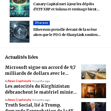
Canary Capital met à jour les dépôts
d’ETF XRP et Solana et envisage bientôt
l’approbation de la SEC
Ethereum
Ethereum prend le devant de la scène
alors que le PDG de SharpLink soutient
l’ETH pour la domination du Trésor sur
Bitcoin
Actualités liées
Microsoft signe un accord de 9,7
milliards de dollars avec le
mineur BTC IREN
By
News Cryptonyte
9 months ago
Les autorités du Kirghizistan
débranchent le matériel minier
pour économiser l’électricité
By
News Cryptonyte
9 months ago
Truth Social, lié à Trump,