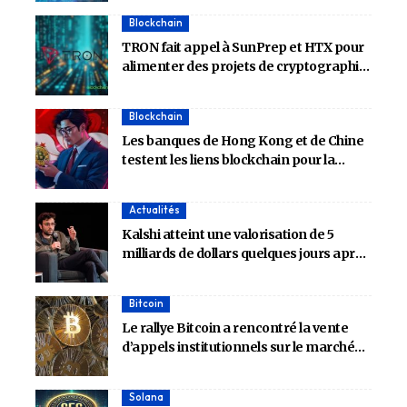
Blockchain
TRON fait appel à SunPrep et HTX pour
alimenter des projets de cryptographie
de nouvelle génération
Blockchain
Les banques de Hong Kong et de Chine
testent les liens blockchain pour la
vérification du crédit
Actualités
Kalshi atteint une valorisation de 5
milliards de dollars quelques jours après
que son rival Polymarket ait obtenu un
soutien de 2 milliards de dollars du NYSE
Bitcoin
à 8 milliards de dollars
Le rallye Bitcoin a rencontré la vente
d’appels institutionnels sur le marché
des options – Détails
Solana