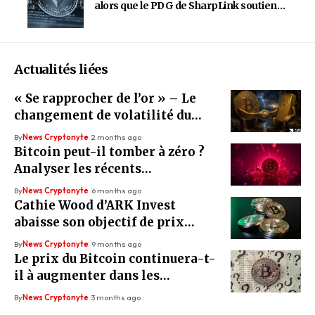
alors que le PDG de SharpLink soutient
l’ETH pour la domination du Trésor sur
Bitcoin
Actualités liées
« Se rapprocher de l’or » – Le
changement de volatilité du
Bitcoin attirera-t-il l’attention
By
News Cryptonyte
2 months ago
de Wall Street ?
Bitcoin peut-il tomber à zéro ?
Analyser les récents
avertissements de Michael
By
News Cryptonyte
6 months ago
Burry
Cathie Wood d’ARK Invest
abaisse son objectif de prix
Bitcoin – Voici pourquoi
By
News Cryptonyte
9 months ago
Le prix du Bitcoin continuera-t-
il à augmenter dans les
prochains jours, ou le rallye
By
News Cryptonyte
3 months ago
perdra-t-il son élan ?