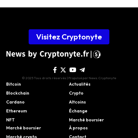
Visitez Cryptonyte
© 2025 Tous droits réservés | Propulsé par News.Cryptonyte
Bitcoin
Actualités
Blockchain
Crypto
Cardano
Altcoins
Ethereum
Échange
NFT
Marché boursier
Marché boursier
À propos
Marché crypto
Contact