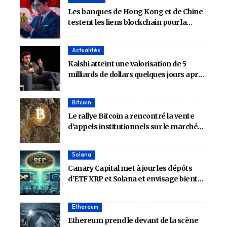
Les banques de Hong Kong et de Chine
testent les liens blockchain pour la
vérification du crédit
Actualités
Kalshi atteint une valorisation de 5
milliards de dollars quelques jours après
que son rival Polymarket ait obtenu un
soutien de 2 milliards de dollars du NYSE
Bitcoin
à 8 milliards de dollars
Le rallye Bitcoin a rencontré la vente
d’appels institutionnels sur le marché
des options – Détails
Solana
Canary Capital met à jour les dépôts
d’ETF XRP et Solana et envisage bientôt
l’approbation de la SEC
Ethereum
Ethereum prend le devant de la scène